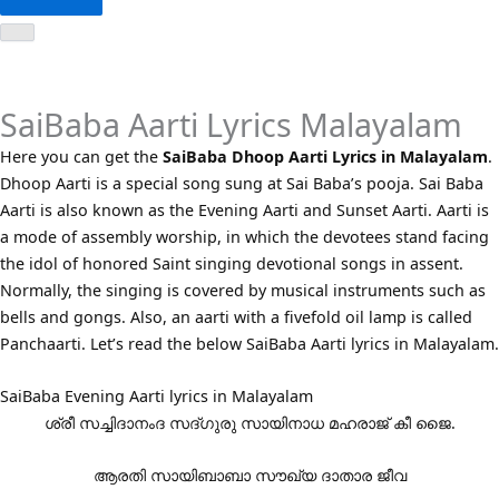
SaiBaba Aarti Lyrics Malayalam
Here you can get the
SaiBaba Dhoop Aarti Lyrics in Malayalam
.
Dhoop Aarti is a special song sung at Sai Baba’s pooja. Sai Baba
Aarti is also known as the Evening Aarti and Sunset Aarti. Aarti is
a mode of assembly worship, in which the devotees stand facing
the idol of honored Saint singing devotional songs in assent.
Normally, the singing is covered by musical instruments such as
bells and gongs. Also, an aarti with a fivefold oil lamp is called
Panchaarti. Let’s read the below SaiBaba Aarti lyrics in Malayalam.
SaiBaba Evening Aarti lyrics in Malayalam
ശ്രീ സച്ചിദാനംദ സദ്ഗുരു സായിനാധ മഹരാജ് കീ ജൈ.
ആരതി സായിബാബാ സൗഖ്യ ദാതാര ജീവ