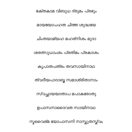
ഭക്തകാമ വിബുധ ദ്രുമം പ്രഭും
മായയോപഹത ചിത്ത ശുദ്ധയേ
ചിംതയാമ്യഹ മഹര്നിശം മുദാ
ശരത്സുധാംശം പ്രതിമം പ്രകാശം
കൃപാതപത്രം തവസായിനാഥ
ത്വദീയപാദാബ്ജ സമാശ്രിതാനാം
സ്വച്ഛായയാതാപ മപാകരോതു
ഉപാസനാദൈവത സായിനാഥ
സ്മവൈര്മ യോപാസനി നാസ്തുതസ്ത്വം