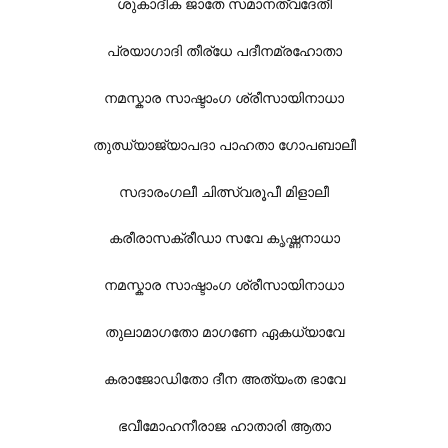
ശുകാദീക ജാതേ സമാനത്വദേതീ
പ്രയാഗാദി തീര്ധേ പദീനമ്രഹോതാ
നമസ്കാര സാഷ്ടാംഗ ശ്രീസായിനാധാ
തുഝ്യാജ്യാപദാ പാഹതാ ഗോപബാലീ
സദാരംഗലീ ചിത്സ്വരൂപീ മിളാലീ
കരീരാസക്രീഡാ സവേ കൃഷ്ണനാധാ
നമസ്കാര സാഷ്ടാംഗ ശ്രീസായിനാധാ
തുലാമാഗതോ മാഗണേ ഏകധ്യാവേ
കരാജോഡിതോ ദീന അത്യംത ഭാവേ
ഭവീമോഹനീരാജ ഹാതാരി ആതാ