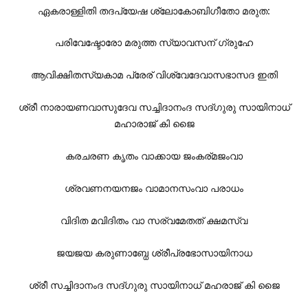
ഏകരാള്ളിതി തദപ്യേഷ ശ്ലോകോബിഗീതോ മരുത:
പരിവേഷ്ടോരോ മരുത്ത സ്യാവസന് ഗ്രുഹേ
ആവിക്ഷിതസ്യകാമ പ്രേര് വിശ്വേദേവാസഭാസദ ഇതി
ശ്രീ നാരായണവാസുദേവ സച്ചിദാനംദ സദ്ഗുരു സായിനാധ്
മഹാരാജ് കി ജൈ
കരചരണ കൃതം വാക്കായ ജംകര്മജംവാ
ശ്രവണനയനജം വാമാനസംവാ പരാധം
വിദിത മവിദിതം വാ സര്വമേതത് ക്ഷമസ്വ
ജയജയ കരുണാബ്ധേ ശ്രീപ്രഭോസായിനാധ
ശ്രീ സച്ചിദാനംദ സദ്ഗുരു സായിനാധ് മഹരാജ് കി ജൈ