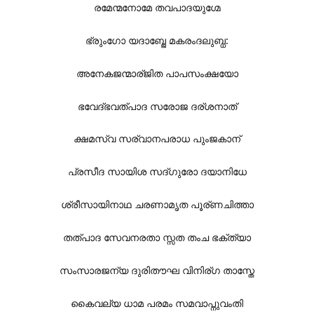
രമേന്മനോമേ തവപാദയുഗ്മേ
ഭ്രുംഗോ യദാബ്ജേ മകരംദലുബ്ധ:
അനേകജന്മാര്ജിത പാപസംക്ഷയോ
ഭവേദ്ഭവത്പാദ സരോജ ദര്ശനാത്
ക്ഷമസ്വ സര്വാനപരാധ പുംജകാന്
പ്രസീദ സായിശ സദ്ഗുരോ ദയാനിധേ
ശ്രീസായിനാഥ ചരണാമൃത പൂര്ണചിത്താ
തത്പാദ സേവനരതാ സ്സത തംച ഭക്ത്യാ
സംസാരജന്യ ദുരിതൗഘ വിനിര്ഗ താസ്തേ
കൈവല്യ ധാമ പരമം സമവാപ്നുവംതി