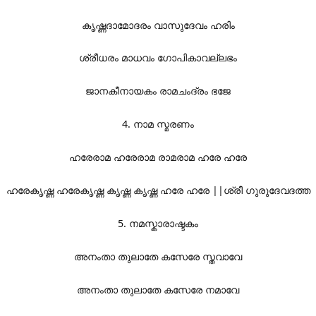
കൃഷ്ണദാമോദരം വാസുദേവം ഹരിം
ശ്രീധരം മാധവം ഗോപികാവല്ലഭം
ജാനകീനായകം രാമചംദ്രം ഭജേ
4. നാമ സ്മരണം
ഹരേരാമ ഹരേരാമ രാമരാമ ഹരേ ഹരേ
ഹരേകൃഷ്ണ ഹരേകൃഷ്ണ കൃഷ്ണ കൃഷ്ണ ഹരേ ഹരേ ||ശ്രീ ഗുരുദേവദത്ത
5. നമസ്കാരാഷ്ടകം
അനംതാ തുലാതേ കസേരേ സ്തവാവേ
അനംതാ തുലാതേ കസേരേ നമാവേ