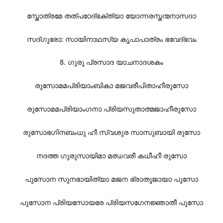
സ്തോത്രമേ തത്പഠേദ്ഭക്ത്യാ യോന്നരസ്തന്മനാസദാ
സദ്ഗുരോ: സായിനാഥസ്യ കൃപാപാത്രം ഭവേദ്ഭവം
8. ഗുരു പ്രസാദ യാചനാദശകം
രുസോമമപ്രിയാംബികാ മജവരീപിതാഹീരുസോ
രുസോമമപ്രിയാംഗനാ പ്രിയസുതാത്മജാഹീരുസോ
രുസോഭഗിനബംധു ഹീ സ്വശുര സാസുബായി രുസോ
നദത്ത ഗുരുസായിമാ മഝവരീ കധീഹീ രുസോ
പുസോന സുനഭായിത്യാ മജന ഭ്രാതൂജായാ പുസോ
പുസോന പ്രിയസോയരേ പ്രിയസഗേനജ്ഞാതീ പുസോ