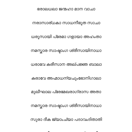
ഭരാലധലാ ജന്മഹാ മാന വാചാ
നരാസാര്ധകാ സാധനീഭൂത സാചാ
ധരൂസായി പ്രേമാ ഗളായാ അഹംതാ
നമസ്കാര സാഷ്ടാംഗ ശ്രീസായിനാധാ
ധരാവേ കരീസാന അല്പജ്ഞ ബാലാ
കരാവേ അഹ്മാധന്യചുംഭോനിഗാലാ
മുഖീഘാല പ്രേമേഖരാഗ്രാസ അതാ
നമസ്കാര സാഷ്ടാംഗ ശ്രീസായിനാധാ
സുരാ ദീക ജ്യാംച്യാ പദാവംദിതാതി