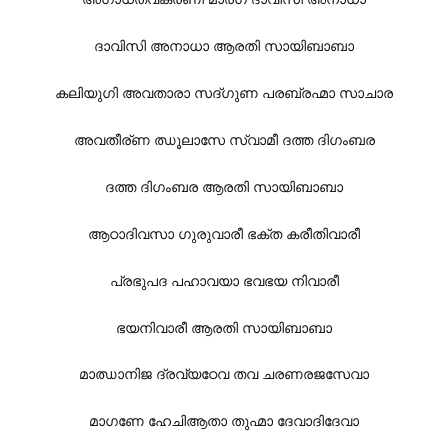
ദാവിസി അനാധാ ആരതി സായിബാബാ
കലിയുഗി അവതാരാ സദ്ഗുണ പരബ്രഹ്മാ സാചാര
അവതീര്ണ ഝൂലാസേ സ്വാമീ ദത്ത ദിഗംബര
ദത്ത ദിഗംബര ആരതി സായിബാബാ
ആഠാദിവസാ ഗുരുവാരീ ഭക്ത കരീതിവാരീ
പ്രഭുപദ പഹാവയാ ഭവഭയ നിവാരീ
ഭയനിവാരീ ആരതി സായിബാബാ
മാഝാനിജ ദ്രവ്യഠേവ തവ ചരണരജസേവാ
മാഗണേ ഹേചി‌ആതാ തുഹ്മാ ദേവാദിദേവാ