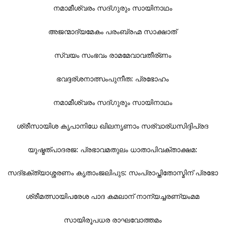
നമാമീശ്വരം സദ്ഗുരും സായിനാഥം
അജന്മാദ്യമേകം പരംബ്രഹ്മ സാക്ഷാത്
സ്വയം സംഭവം രാമമേവാവതീര്ണം
ഭവദ്ദര്ശനാത്സംപുനീത: പ്രഭോഹം
നമാമീശ്വരം സദ്ഗുരും സായിനാഥം
ശ്രീസായിശ കൃപാനിധേ ഖിലനൃണാം സര്വാര്ധസിദ്ദിപ്രദ
യുഷ്മത്പാദരജ: പ്രഭാവമതുലം ധാതാപിവക്താക്ഷമ:
സദ്ഭക്ത്യാശ്ശരണം കൃതാംജലിപുട: സംപ്രാപ്തിതോസ്മിന് പ്രഭോ
ശ്രീമത്സായിപരേശ പാദ കമലാന് നാന്യച്ചരണ്യംമമ
സായിരൂപധര രാഘവോത്തമം