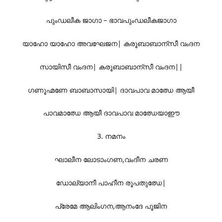
പുംഡലീക ജാഗാ – ഭാവപുംഡലീകജാഗാ
യാഹോ യാഹോ അവഘേജന| കരൂബാബാന്സീ വംദന
സായിസീ വംദന| കരൂബാബാന്സീ വംദന||
ഗണൂഹ്മണേ ബാബാസായി| ദാവപാവ മാഝേ ആയീ
പാവമാഝേ ആയീ ദാവപാവ മാഝേയാ‌ഈ
3. നമനം
ഘാലീന ലോടാംഗണ,വംദീന ചരണ
ഡോല്യാനീ പാഹീന രൂപതുഝേ|
പ്രേമേ ആലിംഗന,ആനംദേ പൂജിന