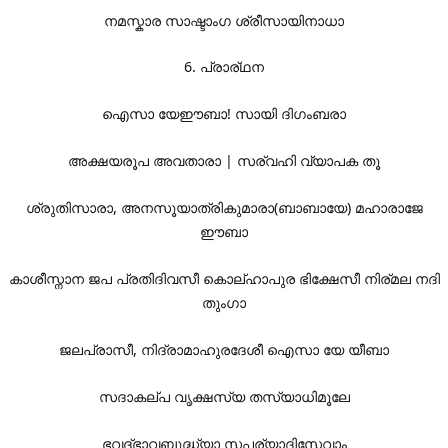
നമസ്കാര സാഷ്ടാംഗ ശ്രീസായിനാധാ
6. പ്രാര്ഥന
ഐസാ യേ‌ഈബാ! സായി ദിഗംബരാ
അക്ഷയരൂപ അവതാരാ | സര്വഹി വ്യാപക തൂ
ശ്രുതിസാരാ, അനസൂയാത്രികുമാരാ(ബാബായേ) മഹാരാജേ
ഈബാ
കാശീസ്നാന ജപ പ്രതിദിവസീ കൊല്ഹാപുര ഭിക്ഷേസീ നിര്മല നദി
തുംഗാ
ജലപ്രാസീ, നിദ്രാമാഹുരദേശീ ഐസാ യേ യീബാ
സദാകല്പ വൃക്ഷസ്യ തസ്യാധിമൂലേ
ഭവദ്ഭാവബുദ്ധ്യാ സപര്യാദിസേവാം