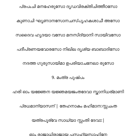
പ്രപംചി മനഹേരുസോ ദൃഡവിരക്തിചിത്തീഠസോ
കുണാചി ഘൃണാനസോനചസ്പൃഹകശാചീ അസോ
സദൈവ ഹൃദയാ വസോ മനസിദ്യാനി സായിവസോ
പദീപ്രണയവോരസോ നിഖില ദൃശ്യ ബാബാദിസോ
നദത്ത ഗുരുസായിമാ ഉപരിയാചനേലാ രുസോ
9. മംത്ര പുഷ്പം
ഹരി ഓം യജ്ഞേന യജ്ഞമയജംതദേവാ സ്താനിധര്മാണി
പ്രധമാന്യാസന് | തേഹനാകം മഹിമാന:സ്സചംത
യത്രപൂര്വേ സാധ്യാ സ്സംതി ദേവാ:|
ഓം രാജാധിരാജായ പസഹ്യസാഹിനേ