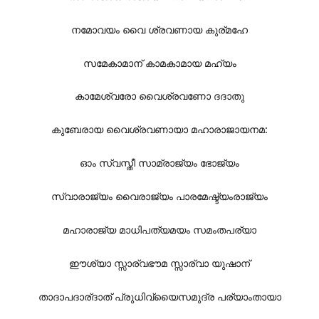
നമോവയം വൈ ശ്രവണായ കുര്മഹേ
സമേകാമാന് കാമകാമായ മഹ്യം
കാമേശ്വരോ വൈശ്രവണോ ദദാതു
കുബേരായ വൈശ്രവണായാ മഹാരാജായനമ:
ഓം സ്വസ്തീ സാമ്രാജ്യം ഭോജ്യം
സ്വാരാജ്യം വൈരാജ്യം പാരമേഷ്ട്യംരാജ്യം
മഹാരാജ്യ മാധിപത്യമയം സമംതപര്യാ
ഈശ്യാ സ്സാര്വഭൗമ സ്സാര്വാ യുഷാന്
താദാപദാര്ദാത് പ്രുധിവ്യൈസമുദ്ര പര്യാംതായാ