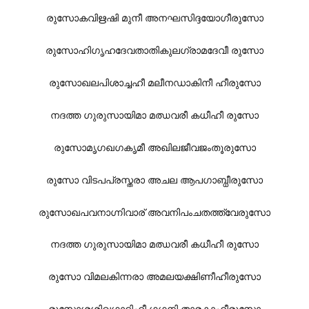
രുസോകവി‌ഋഷി മുനീ അനഘസിദ്ദയോഗീരുസോ
രുസോഹിഗൃഹദേവതാതികുലഗ്രാമദേവീ രുസോ
രുസോഖലപിശാച്ചഹീ മലീനഡാകിനീ ഹീരുസോ
നദത്ത ഗുരുസായിമാ മഝവരീ കധീഹീ രുസോ
രുസോമൃഗഖഗകൃമീ അഖിലജീവജംതൂരുസോ
രുസോ വിടപപ്രസ്തരാ അചല ആപഗാബ്ധീരുസോ
രുസോഖപവനാഗ്നിവാര് അവനിപംചതത്ത്വേരുസോ
നദത്ത ഗുരുസായിമാ മഝവരീ കധീഹീ രുസോ
രുസോ വിമലകിന്നരാ അമലയക്ഷിണീഹീരുസോ
രുസോശശിഖഗാദിഹീ ഗഗനി താരകാഹീരുസോ