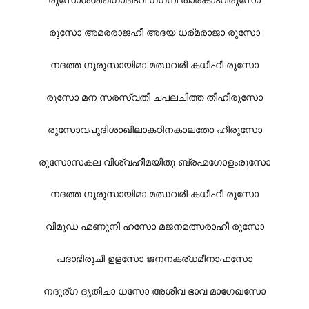
രുസോ അമരരാജഹീ അദയ ധര്മരാജാ രുസോ
നദത്ത ഗുരുസായിമാ മഝവരീ കധീഹീ രുസോ
രുസോ മന സരസ്വതീ ചപലചിത്ത തീഹീരുസോ
രുസോവപുദിശാഖിലാകഠിനകാലതോ ഹീരുസോ
രുസോസകല വിശ്വഹീമയിതു ബ്രഹ്മഗോളംരുസോ
നദത്ത ഗുരുസായിമാ മഝവരീ കധീഹീ രുസോ
വിമൂഡ ഹ്മണുനി ഹസോ മജനമത്സരാഹീ രുസോ
പദാഭിരുചി ഉളസോ ജനനകര്ധമീനാഫസോ
നദുര്ഗ ദൃതിചാ ധസോ അശിവ ഭാവ മാഗേഖസോ