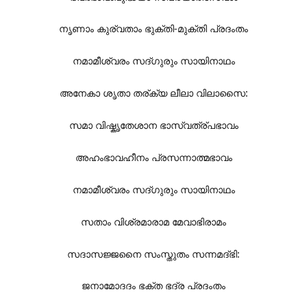
നൃണാം കുര്വതാം ഭുക്തി-മുക്തി പ്രദംതം
നമാമീശ്വരം സദ്ഗുരും സായിനാഥം
അനേകാ ശൃതാ തര്ക്യ ലീലാ വിലാസൈ:
സമാ വിഷ്കൃതേശാന ഭാസ്വത്ര്പഭാവം
അഹംഭാവഹീനം പ്രസന്നാത്മഭാവം
നമാമീശ്വരം സദ്ഗുരും സായിനാഥം
സതാം വിശ്രമാരാമ മേവാഭിരാമം
സദാസജ്ജനൈ സംസ്തുതം സന്നമദ്ഭി:
ജനാമോദദം ഭക്ത ഭദ്ര പ്രദംതം