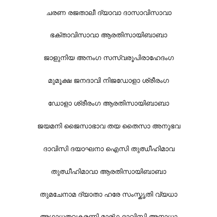
ചരണ രജതാലീ ദ്യാവാ ദാസാവിസാവാ
ഭക്താവിസാവാ ആരതിസായിബാബാ
ജാളുനിയ അനംഗ സസ്വരൂപിരാഹേദംഗ
മുമൂക്ഷ ജനദാവി നിജഡോളാ ശ്രീരംഗ
ഡോളാ ശ്രീരംഗ ആരതിസായിബാബാ
ജയമനി ജൈസാഭാവ തയ തൈസാ അനുഭവ
ദാവിസി ദയാഘനാ ഐസി തുഝീഹിമാവ
തുഝീഹിമാവാ ആരതിസായിബാബാ
തുമചേനാമ ദ്യാതാ ഹരേ സംസ്കൃതി വ്യധാ
അഗാധതവകരണി മാര്ഗ ദാവിസി അനാധാ