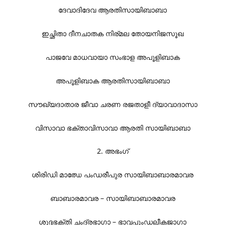
ദേവാദിദേവ ആരതിസായിബാബാ
ഇച്ഛിതാ ദീനചാതക നിര്മല തോയനിജസൂഖ
പാജവേ മാധവായാ സംഭാള അപൂളിബാക
അപൂളിബാക ആരതിസായിബാബാ
സൗഖ്യദാതാര ജീവാ ചരണ രജതാളീ ദ്യാവാദാസാ
വിസാവാ ഭക്താവിസാവാ ആരതി സായിബാബാ
2. അഭംഗ്
ശിരിഡി മാഝേ പംഡരീപുര സായിബാബാരമാവര
ബാബാരമാവര – സായിബാബാരമാവര
ശുദ്ദഭക്തി ചംദ്രഭാഗാ – ഭാവപുംഡലീകജാഗാ