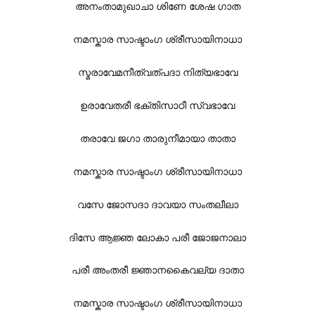
അനംതാമുഖാചാ ശിണേ ശേഷ ഗാത
നമസ്കാര സാഷ്ടാംഗ ശ്രീസായിനാധാ
സ്മരാവേമനീത്വത്പദാ നിത്യഭാവേ
ഉരാവേതരീ ഭക്തിസാഠീ സ്വഭാവേ
തരാവേ ജഗാ താരുനീമായാ താതാ
നമസ്കാര സാഷ്ടാംഗ ശ്രീസായിനാധാ
വസേ ജോസദാ ദാവയാ സംതലീലാ
ദിസേ ആജ്ഞ ലോകാ പരീ ജോജനാലാ
പരീ അംതരീ ജ്ഞാനകൈവല്യ ദാതാ
നമസ്കാര സാഷ്ടാംഗ ശ്രീസായിനാധാ