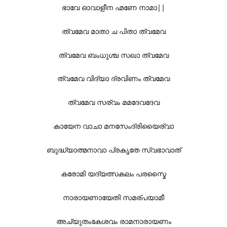
ഭാവേ ഓവാളീന ഹ്മണേ നാമാ||
ത്വമേവ മാതാ ച പിതാ ത്വമേവ
ത്വമേവ ബംധുശ്ച സഖാ ത്വമേവ
ത്വമേവ വിദ്യാ ദ്രവിണം ത്വമേവ
ത്വമേവ സര്വം മമദേവദേവ
കായേന വാചാ മനസേംദ്രിയൈര്വാ
ബുദ്ധ്യാത്മനാവാ പ്രകൃതേ സ്വഭാവാത്
കരോമി യദ്യത്സകലം പരസ്മൈ
നാരായണായേതി സമര്പയാമീ
അച്യുതംകേശവം രാമനാരായണം