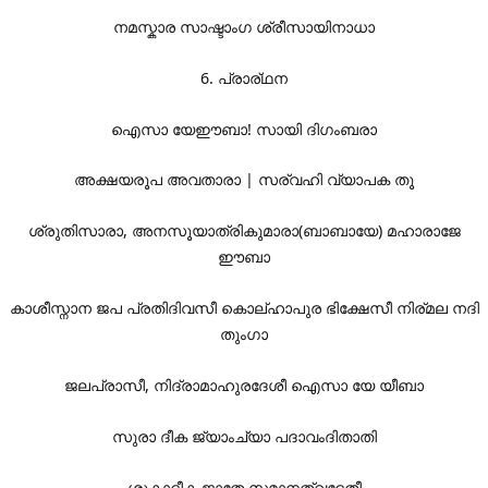
നമസ്കാര സാഷ്ടാംഗ ശ്രീസായിനാധാ
6. പ്രാര്ഥന
ഐസാ യേ‌ഈബാ! സായി ദിഗംബരാ
അക്ഷയരൂപ അവതാരാ | സര്വഹി വ്യാപക തൂ
ശ്രുതിസാരാ, അനസൂയാത്രികുമാരാ(ബാബായേ) മഹാരാജേ
ഈബാ
കാശീസ്നാന ജപ പ്രതിദിവസീ കൊല്ഹാപുര ഭിക്ഷേസീ നിര്മല നദി
തുംഗാ
ജലപ്രാസീ, നിദ്രാമാഹുരദേശീ ഐസാ യേ യീബാ
സുരാ ദീക ജ്യാംച്യാ പദാവംദിതാതി
ശുകാദീക ജാതേ സമാനത്വദേതീ