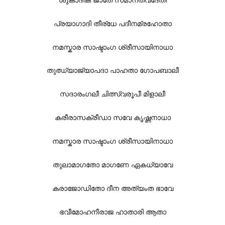
പ്രയാഗാദി തീര്ധേ പദീനമ്രഹോതാ
നമസ്കാര സാഷ്ടാംഗ ശ്രീസായിനാധാ
തുഝ്യാജ്യാപദാ പാഹതാ ഗോപബാലീ
സദാരംഗലീ ചിത്സ്വരൂപീ മിളാലീ
കരീരാസക്രീഡാ സവേ കൃഷ്ണനാധാ
നമസ്കാര സാഷ്ടാംഗ ശ്രീസായിനാധാ
തുലാമാഗതോ മാഗണേ ഏകധ്യാവേ
കരാജോഡിതോ ദീന അത്യംത ഭാവേ
ഭവീമോഹനീരാജ ഹാതാരി ആതാ