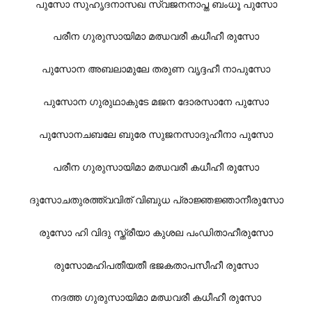
പുസോ സുഹൃദനാസഖ സ്വജനനാപ്ത ബംധൂ പുസോ
പരീന ഗുരുസായിമാ മഝവരീ കധീഹീ രുസോ
പുസോന അബലാമുലേ തരുണ വൃദ്ദഹീ നാപുസോ
പുസോന ഗുരുഥാകുടേ മജന ദോരസാനേ പുസോ
പുസോനചബലേ ബുരേ സുജനസാദുഹീനാ പുസോ
പരീന ഗുരുസായിമാ മഝവരീ കധീഹീ രുസോ
ദുസോചതുരത്ത്വവിത് വിബുധ പ്രാജ്ഞജ്ഞാനീരുസോ
രുസോ ഹി വിദു സ്ത്രീയാ കുശല പംഡിതാഹീരുസോ
രുസോമഹിപതീയതീ ഭജകതാപസീഹീ രുസോ
നദത്ത ഗുരുസായിമാ മഝവരീ കധീഹീ രുസോ